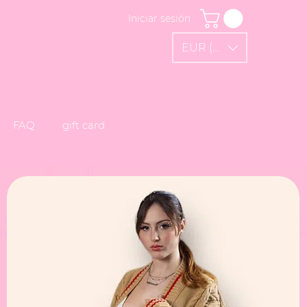
Iniciar sesión
EUR (€)
FAQ
gift card