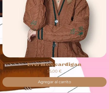
Evermore cardigan
Precio
55,00 €
Agregar al carrito