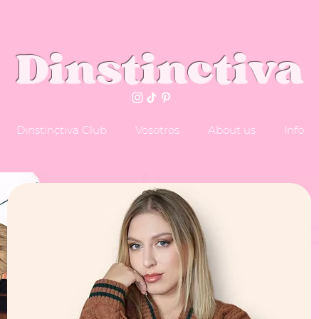
Dinstinctiva
Dinstinctiva Club
Vosotros
About us
Info