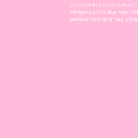
colección #harrie verdadera! H
abrigarte en los días más frío
perfecto para tener ese
'piec