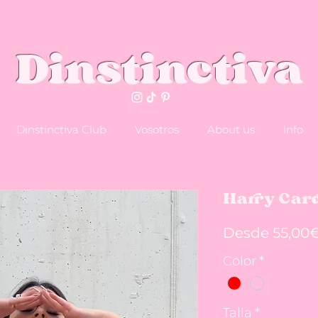
Dinstinctiva
Dinstinctiva Club
Vosotros
About us
Info
Harry Car
Desde
55,00
Color
*
Talla
*