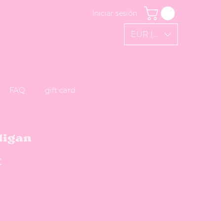
Iniciar sesión
EUR (€)
FAQ
gift card
digan
Precio de oferta
€