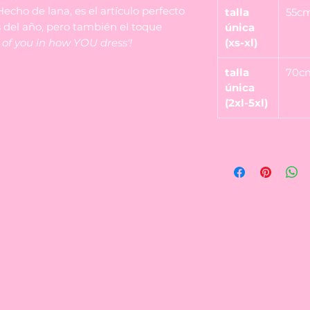
echo de lana, es el artículo perfecto
talla
55c
s del año, pero también el toque
única
e of you in how YOU dress'!
(xs-xl)
talla
70c
única
(2xl-5xl)