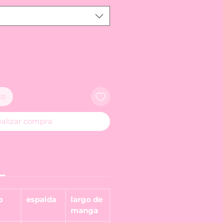
to
alizar compra
o
espalda
largo de
manga