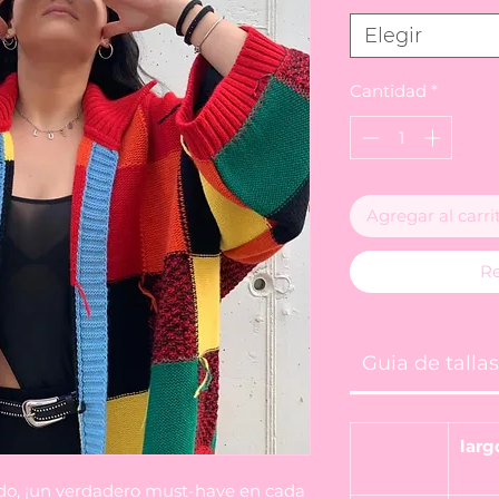
Elegir
Cantidad
*
Agregar al carri
Re
Guia de tallas
larg
do, ¡un verdadero must-have en cada