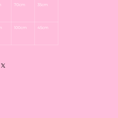
m
70cm
35cm
m
100cm
45cm