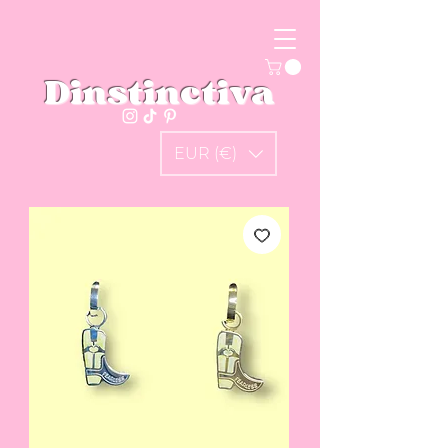
Dinstinctiva
EUR (€)