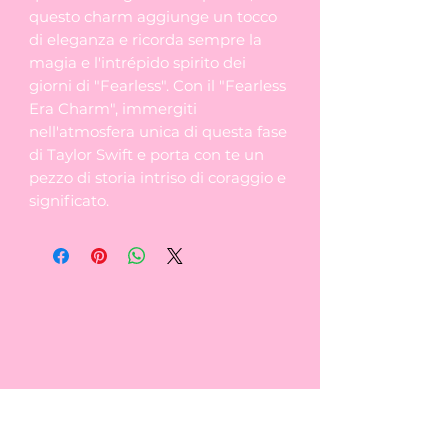
questo charm aggiunge un tocco
di eleganza e ricorda sempre la
magia e l'intrépido spirito dei
giorni di "Fearless". Con il "Fearless
Era Charm", immergiti
nell'atmosfera unica di questa fase
di Taylor Swift e porta con te un
pezzo di storia intriso di coraggio e
significato.