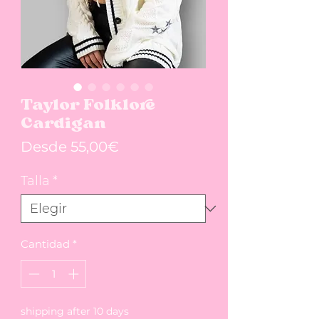
Taylor Folklore
Cardigan
Precio de oferta
Desde
55,00€
Talla
*
Cantidad
*
shipping after 10 days