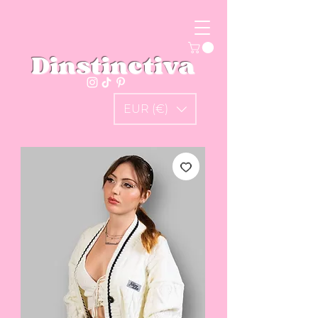
Dinstinctiva
EUR (€)