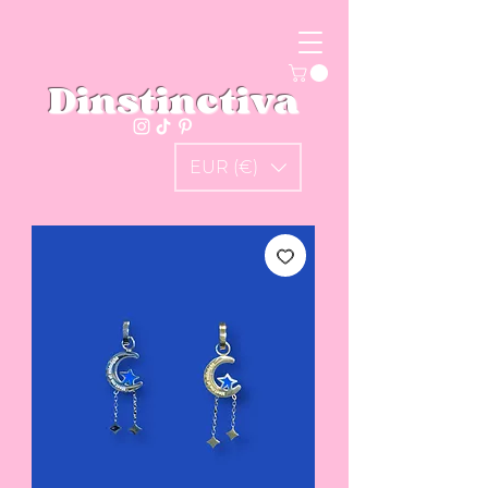
Dinstinctiva
EUR (€)