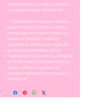
simbolizando la energía creativa y
la magia de la era "Midnights".
✨ Perfecto para cualquier ocasión,
desde el día a día hasta eventos
especiales, este charm añade un
toque de misterio y siempre
recuerda la belleza y la magia de
las noches estrelladas. Con el
"Midnights Era Charm", sumérgete
en la atmósfera única de esta fase
y lleva contigo un pedazo de
historia impregnado de encanto y
significado.